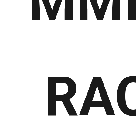
MMI
RA