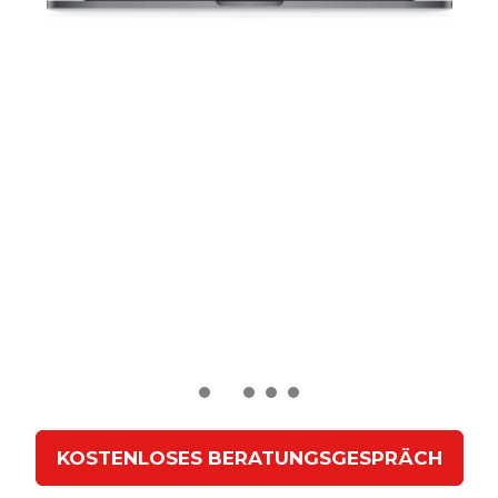
Sie möchten einen Token erstellen, haben
jedoch nicht die notwendige Expertise im
Bereich Tokenisierung?
Als spezialisierte Token Agentur stehen wir
Ihnen in jeder Phase zur Seite – von der Token-
Struktur bis Umsetzung.
KOSTENLOSES BERATUNGSGESPRÄCH