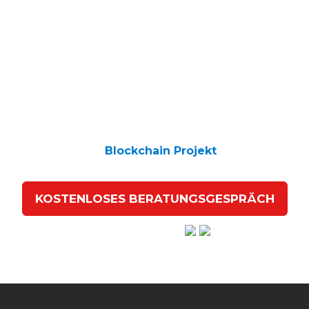
Kontaktieren Sie uns für ein
kostenloses
Beratungsgespräch
Lassen Sie uns in einem
gemeinsamen Gespräch
erarbeiten,
wie wir Ihnen dabei helfen können, ein
erfolgreiches
Blockchain Projekt
zu erstellen.
KOSTENLOSES BERATUNGSGESPRÄCH
Hervorragend