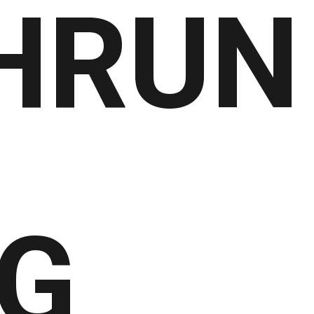
HRUN
G