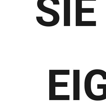
SIE
EI