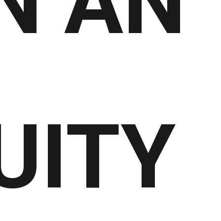
N AN
UITY